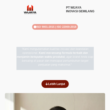
PT WIJAYA
INOVASI GEMILANG
ISO 9001:2015 | ISO 22000:2018
MITRA MANUFAKTUR
FNB & HERBAL.
INOVASI FORMULASI DAN PRODUKSI TERUJI.
“Kami mengutamakan kualitas inovasi dan keandalan
operasional.
Kami merancang formula terbaik dan
menjamin ketepatan waktu produksi
, agar
brand
Anda siap
bersaing di pasar dan mencapai pertumbuhan target
penjualan yang maksimal.”
Lebih Lanjut